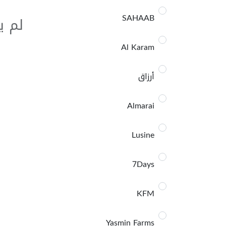
SAHAAB
لم ي
Al Karam
أرزاق
Almarai
Lusine
7Days
KFM
Yasmin Farms