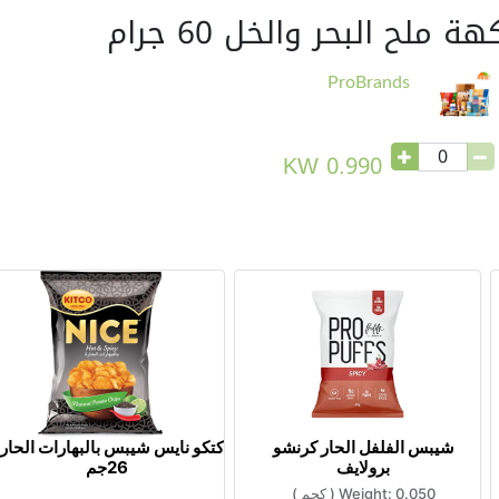
ملح البحر والخل 60 جرام
ProBrands
KW
0.990
شيبس الفلفل الحار كرنشو
كتكو نايس شيبس بالبهارات الحار
برولايف
26جم
0.050
Weight:
(
كجم
)