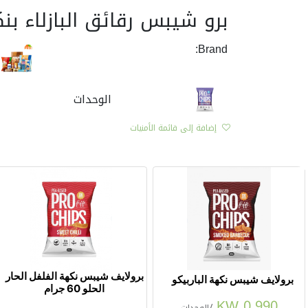
برو شيبس رقائق البازلاء بنكهة 
Brand:
الوحدات
إضافة إلى قائمة الأمنيات
برولايف شيبس نكهة الفلفل الحار
برولايف شيبس نكهة الباربيكو
الحلو 60 جرام
KW
0.990