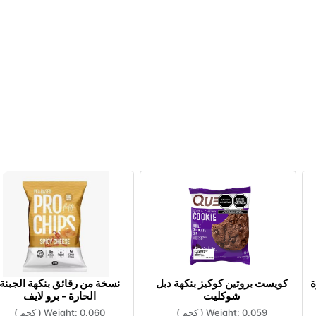
ة
كويست بروتين كوكيز بنكهة دبل
نسخة من رقائق بنكهة الجبنة
شوكليت
الحارة - برو لايف
0.059
Weight:
(
كجم
)
0.060
Weight:
(
كجم
)