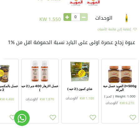
الوحدات
KW
1.550
إضافة إلى قائمة الأمنيات
عبوة زجاج عصرة اولى على البارد نسبة الحموضة اقل من %1
2x500g العويد عسل حبة
عسل الازهار 400 جم ( 2 حبه
شاي كمون ( 2 حبه )
البركة
)
2 حبه )
1.000
Weight:
(
كجم
)
1.100
KW
/
الوحدات
1.870
KW
/
الوحدات
4.400
KW
6.270
KW
/
الوحدات